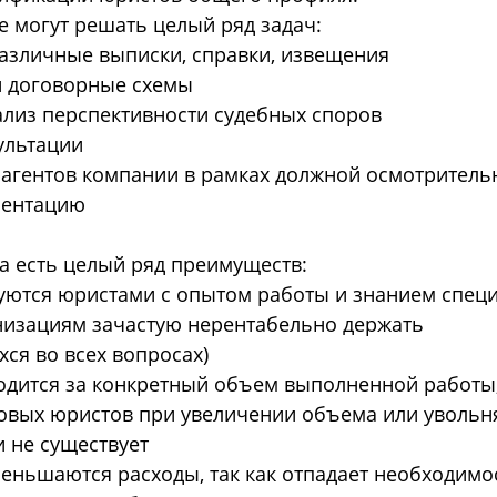
е могут решать целый ряд задач:
различные выписки, справки, извещения
и договорные схемы
лиз перспективности судебных споров
ультации
трагентов компании в рамках должной осмотритель
ментацию
а есть целый ряд преимуществ:
зуются юристами с опытом работы и знанием спец
низациям зачастую нерентабельно держать
ся во всех вопросах)
водится за конкретный объем выполненной работы,
овых юристов при увеличении объема или увольн
 не существует
меньшаются расходы, так как отпадает необходимо