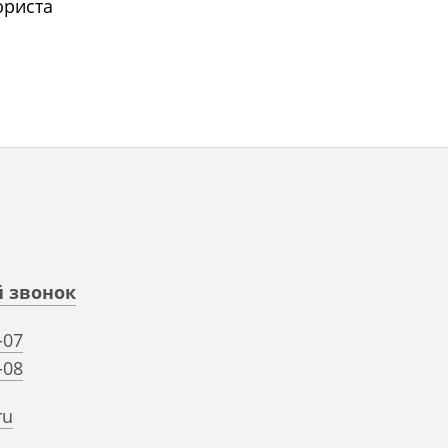
юриста
й звонок
-07
-08
ru