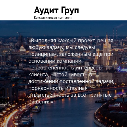
Аудит Груп
Консалтинговая компания
«Выполняя каждый проект, решая
любую задачу, мы следуем
принципам, заложенным еще при
основании компании:
первостепенность интересов
клиента, настойчивость в
достижении поставленной задачи,
порядочность и полная
ответственность за все принятые
решения».